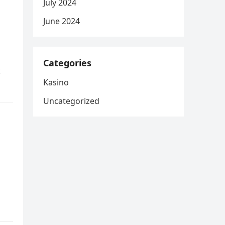
July 2024
June 2024
Categories
k
Kasino
Uncategorized