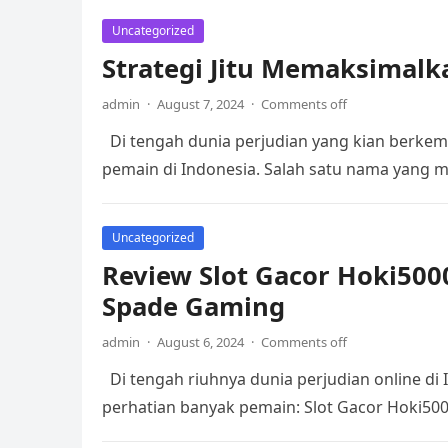
Uncategorized
Strategi Jitu Memaksimalk
admin
·
August 7, 2024
·
Comments off
Di tengah dunia perjudian yang kian berkemb
pemain di Indonesia. Salah satu nama yang m
Uncategorized
Review Slot Gacor Hoki5000
Spade Gaming
admin
·
August 6, 2024
·
Comments off
Di tengah riuhnya dunia perjudian online di
perhatian banyak pemain: Slot Gacor Hoki5