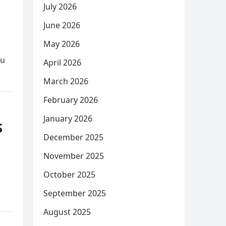
July 2026
June 2026
May 2026
ju
April 2026
March 2026
February 2026
January 2026
S
December 2025
November 2025
October 2025
September 2025
August 2025