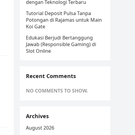
dengan Teknologi Terbaru
Tutorial Deposit Pulsa Tanpa
Potongan di Rajamas untuk Main
Koi Gate
Edukasi Berjudi Bertanggung
Jawab (Responsible Gaming) di
Slot Online
Recent Comments
NO COMMENTS TO SHOW.
Archives
August 2026