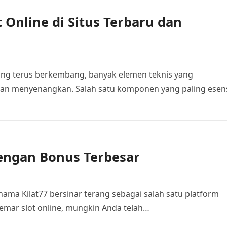
nline di Situs Terbaru dan
ng terus berkembang, banyak elemen teknis yang
n menyenangkan. Salah satu komponen yang paling esens
 dengan Bonus Terbesar
ama Kilat77 bersinar terang sebagai salah satu platform
gemar slot online, mungkin Anda telah…