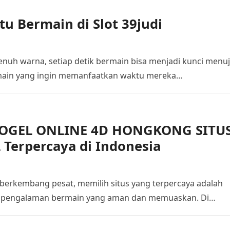
 Bermain di Slot 39judi
nuh warna, setiap detik bermain bisa menjadi kunci menu
main yang ingin memanfaatkan waktu mereka…
TOGEL ONLINE 4D HONGKONG SITU
erpercaya di Indonesia
berkembang pesat, memilih situs yang terpercaya adalah
an pengalaman bermain yang aman dan memuaskan. Di…