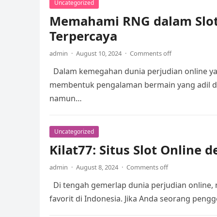
Uncategorized
Memahami RNG dalam Slot O
Terpercaya
admin
·
August 10, 2024
·
Comments off
Dalam kemegahan dunia perjudian online ya
membentuk pengalaman bermain yang adil da
namun…
Uncategorized
Kilat77: Situs Slot Online
admin
·
August 8, 2024
·
Comments off
Di tengah gemerlap dunia perjudian online, n
favorit di Indonesia. Jika Anda seorang peng