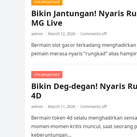
Uncategorized
Bikin Jantungan! Nyaris R
MG Live
admin
·
March 12, 2026
·
Comments off
Bermain slot gacor terkadang menghadirkan
pemain merasa nyaris “rungkad” alias hampir
Uncategorized
Bikin Deg-degan! Nyaris 
4D
admin
·
March 11, 2026
·
Comments off
Bermain token 4d selalu menghadirkan sensas
momen-momen kritis muncul, saat seorang pem
keberuntungan…