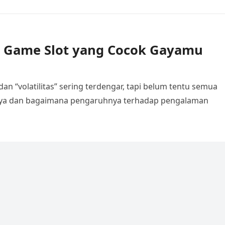
ilih Game Slot yang Cocok Gayamu
 dan “volatilitas” sering terdengar, tapi belum tentu semua
a dan bagaimana pengaruhnya terhadap pengalaman