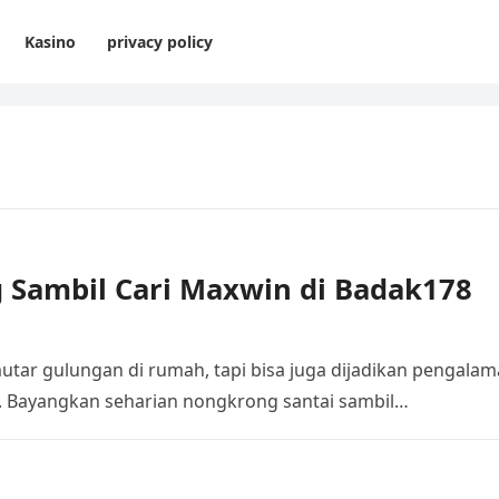
Kasino
privacy policy
 Sambil Cari Maxwin di Badak178
mutar gulungan di rumah, tapi bisa juga dijadikan pengala
n. Bayangkan seharian nongkrong santai sambil…