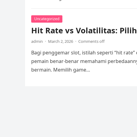
Uncategorized
Hit Rate vs Volatilitas: P
admin
·
March 2, 2026
·
Comments off
Bagi penggemar slot, istilah seperti “hit rate”
pemain benar-benar memahami perbedaanny
bermain. Memilih game…