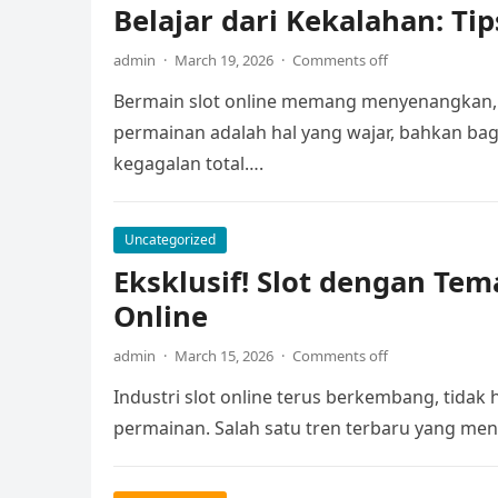
Belajar dari Kekalahan: Tip
admin
·
March 19, 2026
·
Comments off
Bermain slot online memang menyenangkan, t
permainan adalah hal yang wajar, bahkan ba
kegagalan total….
Uncategorized
Eksklusif! Slot dengan Tem
Online
admin
·
March 15, 2026
·
Comments off
Industri slot online terus berkembang, tidak h
permainan. Salah satu tren terbaru yang me