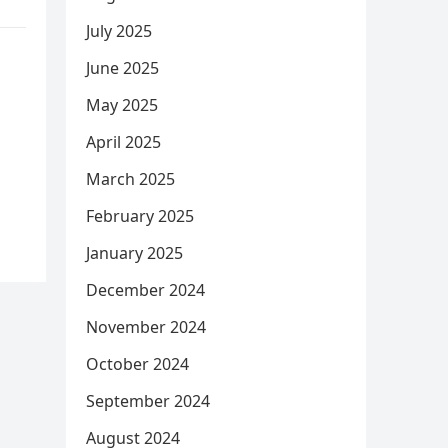
July 2025
June 2025
May 2025
April 2025
March 2025
February 2025
January 2025
December 2024
November 2024
October 2024
September 2024
August 2024