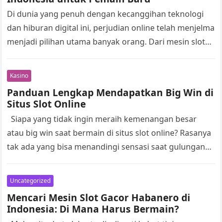
Di dunia yang penuh dengan kecanggihan teknologi
dan hiburan digital ini, perjudian online telah menjelma
menjadi pilihan utama banyak orang. Dari mesin slot
klasik hingga permainan slot…
Kasino
Panduan Lengkap Mendapatkan Big Win di
Situs Slot Online
Siapa yang tidak ingin meraih kemenangan besar
atau big win saat bermain di situs slot online? Rasanya
tak ada yang bisa menandingi sensasi saat gulungan
berhenti…
Uncategorized
Mencari Mesin Slot Gacor Habanero di
Indonesia: Di Mana Harus Bermain?