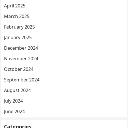
April 2025
March 2025
February 2025
January 2025
December 2024
November 2024
October 2024
September 2024
August 2024
July 2024
June 2024
Categories