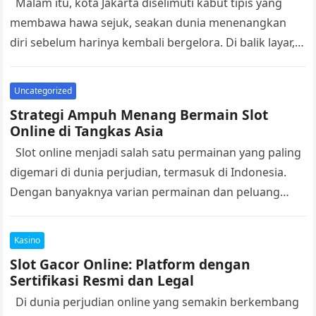
Malam itu, kota Jakarta diselimuti kabut tipis yang
membawa hawa sejuk, seakan dunia menenangkan
diri sebelum harinya kembali bergelora. Di balik layar,
di berbagai sudut rumah,…
Uncategorized
Strategi Ampuh Menang Bermain Slot
Online di Tangkas Asia
Slot online menjadi salah satu permainan yang paling
digemari di dunia perjudian, termasuk di Indonesia.
Dengan banyaknya varian permainan dan peluang
besar untuk memenangkan hadiah besar,…
Kasino
Slot Gacor Online: Platform dengan
Sertifikasi Resmi dan Legal
Di dunia perjudian online yang semakin berkembang