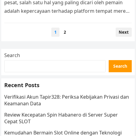
pesat, salah satu hal yang paling dicari oleh pemain
adalah kepercayaan terhadap platform tempat mereka
bermain. Salah satunya adalah…
Posts
1
2
Next
pagination
Search
Search
Recent Posts
Verifikasi Akun Tapir328: Periksa Kebijakan Privasi dan
Keamanan Data
Review Kecepatan Spin Habanero di Server Super
Cepat SLOT
Kemudahan Bermain Slot Online dengan Teknologi