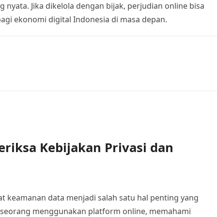
ata. Jika dikelola dengan bijak, perjudian online bisa
gi ekonomi digital Indonesia di masa depan.
eriksa Kebijakan Privasi dan
 keamanan data menjadi salah satu hal penting yang
seseorang menggunakan platform online, memahami