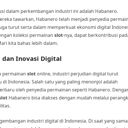
usi dalam perkembangan industri ini adalah Habanero.
mereka tawarkan, Habanero telah menjadi penyedia permai
juga turut serta dalam memperkuat ekonomi digital Indones
ngan koleksi permainan
slot
-nya, dapat berkontribusi pad
ri kita bahas lebih dalam.
dan Inovasi Digital
ap permainan
slot
online, industri perjudian digital turut
 di Indonesia. Salah satu yang paling menonjol adalah
erbaru oleh penyedia permainan seperti Habanero. Denga
slot
Habanero bisa diakses dengan mudah melalui perangk
itas.
embangan industri digital di Indonesia. Di saat yang sama