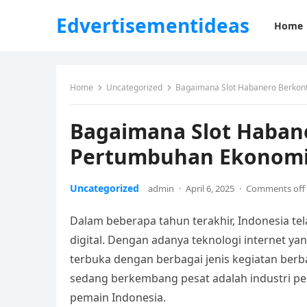
Edvertisementideas
Home
Home
Uncategorized
Bagaimana Slot Habanero Berkont
Bagaimana Slot Habane
Pertumbuhan Ekonomi 
Uncategorized
admin
·
April 6, 2025
·
Comments off
Dalam beberapa tahun terakhir, Indonesia t
digital. Dengan adanya teknologi internet 
terbuka dengan berbagai jenis kegiatan berbas
sedang berkembang pesat adalah industri p
pemain Indonesia.