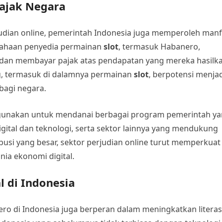
ajak Negara
udian online, pemerintah Indonesia juga memperoleh manf
sahaan penyedia permainan
slot
, termasuk Habanero,
dan membayar pajak atas pendapatan yang mereka hasilka
g, termasuk di dalamnya permainan
slot
, berpotensi menja
bagi negara.
 digunakan untuk mendanai berbagai program pemerintah y
ital dan teknologi, serta sektor lainnya yang mendukung
usi yang besar, sektor perjudian online turut memperkuat
ia ekonomi digital.
l di Indonesia
o di Indonesia juga berperan dalam meningkatkan literas