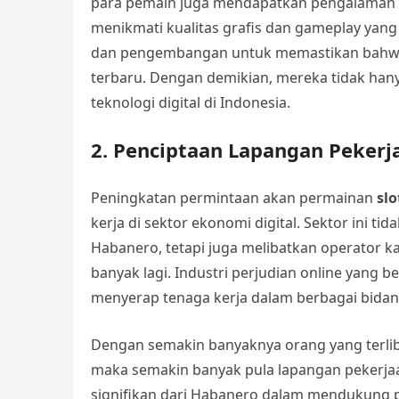
para pemain juga mendapatkan pengalaman 
menikmati kualitas grafis dan gameplay yang 
dan pengembangan untuk memastikan bahwa 
terbaru. Dengan demikian, mereka tidak ha
teknologi digital di Indonesia.
2.
Penciptaan Lapangan Pekerja
Peningkatan permintaan akan permainan
slo
kerja di sektor ekonomi digital. Sektor ini t
Habanero, tetapi juga melibatkan operator ka
banyak lagi. Industri perjudian online yang
menyerap tenaga kerja dalam berbagai bidan
Dengan semakin banyaknya orang yang terliba
maka semakin banyak pula lapangan pekerjaan 
signifikan dari Habanero dalam mendukung p