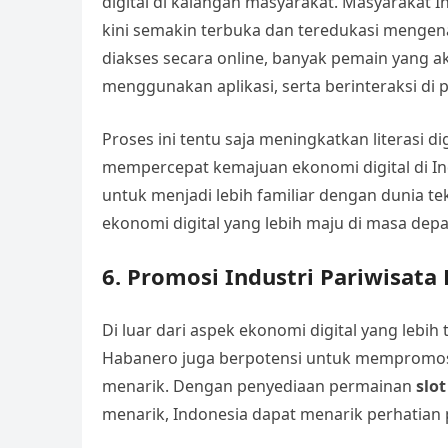
digital di kalangan masyarakat. Masyarakat 
kini semakin terbuka dan teredukasi mengen
diakses secara online, banyak pemain yang ak
menggunakan aplikasi, serta berinteraksi di p
Proses ini tentu saja meningkatkan literasi d
mempercepat kemajuan ekonomi digital di Ind
untuk menjadi lebih familiar dengan dunia 
ekonomi digital yang lebih maju di masa depa
6.
Promosi Industri Pariwisata 
Di luar dari aspek ekonomi digital yang lebih 
Habanero juga berpotensi untuk mempromosik
menarik. Dengan penyediaan permainan
slot
menarik, Indonesia dapat menarik perhatian 