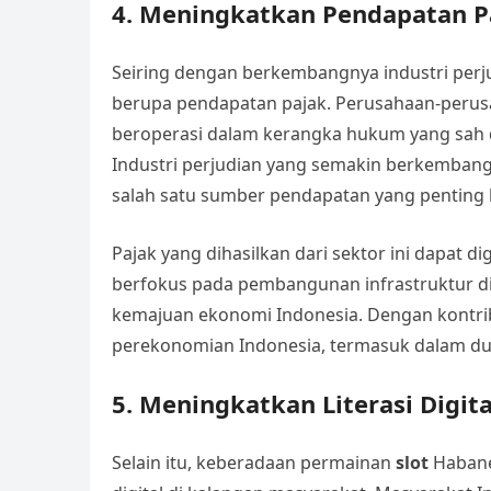
4.
Meningkatkan Pendapatan P
Seiring dengan berkembangnya industri perj
berupa pendapatan pajak. Perusahaan-peru
beroperasi dalam kerangka hukum yang sah 
Industri perjudian yang semakin berkemban
salah satu sumber pendapatan yang penting 
Pajak yang dihasilkan dari sektor ini dapat
berfokus pada pembangunan infrastruktur dig
kemajuan ekonomi Indonesia. Dengan kontrib
perekonomian Indonesia, termasuk dalam dun
5.
Meningkatkan Literasi Digita
Selain itu, keberadaan permainan
slot
Habaner