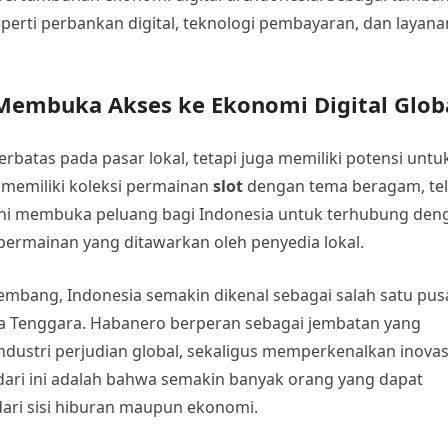
eperti perbankan digital, teknologi pembayaran, dan layana
 Membuka Akses ke Ekonomi Digital Glob
erbatas pada pasar lokal, tetapi juga memiliki potensi untu
 memiliki koleksi permainan
slot
dengan tema beragam, te
 ini membuka peluang bagi Indonesia untuk terhubung den
permainan yang ditawarkan oleh penyedia lokal.
mbang, Indonesia semakin dikenal sebagai salah satu pus
ia Tenggara. Habanero berperan sebagai jembatan yang
stri perjudian global, sekaligus memperkenalkan inovas
 dari ini adalah bahwa semakin banyak orang yang dapat
 dari sisi hiburan maupun ekonomi.