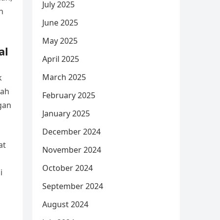
July 2025
n
June 2025
May 2025
al
April 2025
March 2025
k
lah
February 2025
gan
January 2025
December 2024
at
November 2024
October 2024
i
September 2024
August 2024