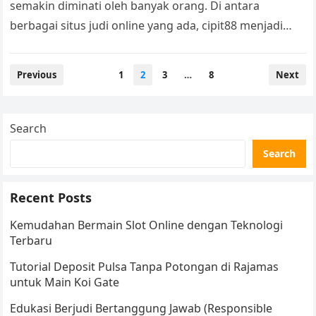
semakin diminati oleh banyak orang. Di antara
berbagai situs judi online yang ada, cipit88 menjadi
salah satu platform favorit karena menawarkan…
Posts
Previous
1
2
3
…
8
Next
pagination
Search
Search
Recent Posts
Kemudahan Bermain Slot Online dengan Teknologi
Terbaru
Tutorial Deposit Pulsa Tanpa Potongan di Rajamas
untuk Main Koi Gate
Edukasi Berjudi Bertanggung Jawab (Responsible