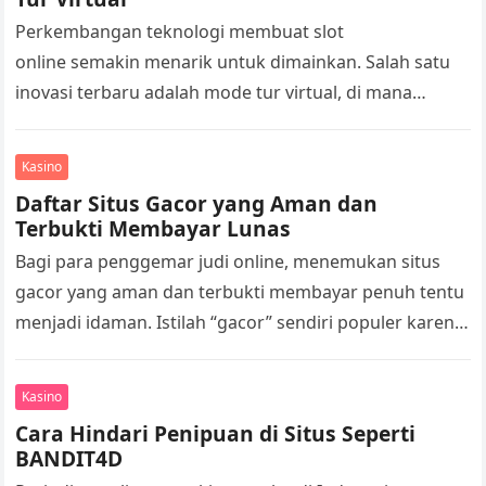
Perkembangan teknologi membuat slot
online semakin menarik untuk dimainkan. Salah satu
inovasi terbaru adalah mode tur virtual, di mana
pemain bisa merasakan sensasi seolah-olah berada di
kasino sungguhan…
Kasino
Daftar Situs Gacor yang Aman dan
Terbukti Membayar Lunas
Bagi para penggemar judi online, menemukan situs
gacor yang aman dan terbukti membayar penuh tentu
menjadi idaman. Istilah “gacor” sendiri populer karena
identik dengan situs yang memberi…
Kasino
Cara Hindari Penipuan di Situs Seperti
BANDIT4D