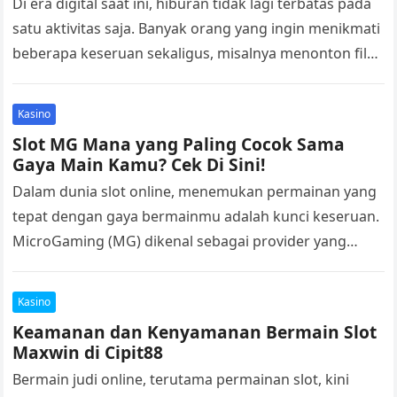
Di era digital saat ini, hiburan tidak lagi terbatas pada
satu aktivitas saja. Banyak orang yang ingin menikmati
beberapa keseruan sekaligus, misalnya menonton film
favorit sambil bermain…
Kasino
Slot MG Mana yang Paling Cocok Sama
Gaya Main Kamu? Cek Di Sini!
Dalam dunia slot online, menemukan permainan yang
tepat dengan gaya bermainmu adalah kunci keseruan.
MicroGaming (MG) dikenal sebagai provider yang
menghadirkan berbagai jenis slot dengan tema, fitur,…
Kasino
Keamanan dan Kenyamanan Bermain Slot
Maxwin di Cipit88
Bermain judi online, terutama permainan slot, kini