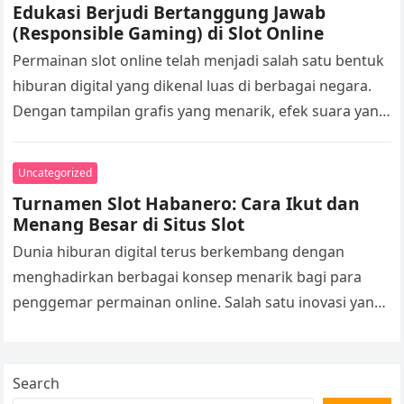
Edukasi Berjudi Bertanggung Jawab
(Responsible Gaming) di Slot Online
Permainan slot online telah menjadi salah satu bentuk
hiburan digital yang dikenal luas di berbagai negara.
Dengan tampilan grafis yang menarik, efek suara yang
imersif, dan beragam…
Uncategorized
Turnamen Slot Habanero: Cara Ikut dan
Menang Besar di Situs Slot
Dunia hiburan digital terus berkembang dengan
menghadirkan berbagai konsep menarik bagi para
penggemar permainan online. Salah satu inovasi yang
semakin populer adalah turnamen Slot, sebuah
kompetisi yang…
Search