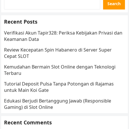
Search
Recent Posts
Verifikasi Akun Tapir328: Periksa Kebijakan Privasi dan
Keamanan Data
Review Kecepatan Spin Habanero di Server Super
Cepat SLOT
Kemudahan Bermain Slot Online dengan Teknologi
Terbaru
Tutorial Deposit Pulsa Tanpa Potongan di Rajamas
untuk Main Koi Gate
Edukasi Berjudi Bertanggung Jawab (Responsible
Gaming) di Slot Online
Recent Comments