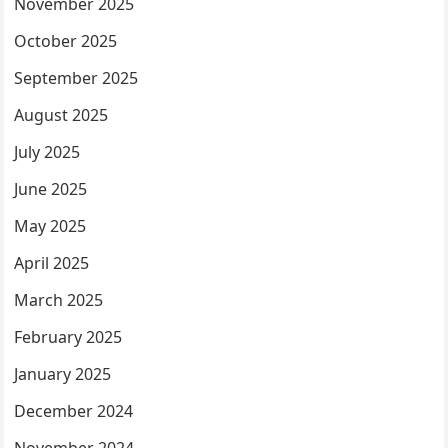
November 2025
October 2025
September 2025
August 2025
July 2025
June 2025
May 2025
April 2025
March 2025
February 2025
January 2025
December 2024