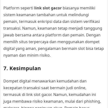
Platform seperti
link slot gacor
biasanya memiliki
sistem keamanan tambahan untuk melindungi
pemain, termasuk enkripsi data dan sistem verifikasi
transaksi. Namun, keamanan tetap menjadi tanggung
jawab bersama antara platform dan pemain. Dengan
memilih situs terpercaya dan menggunakan dompet
digital yang aman, pengalaman bermain slot bisa tetap
nyaman dan minim risiko.
7. Kesimpulan
Dompet digital menawarkan kemudahan dan
kecepatan transaksi saat bermain judi online,
termasuk di link slot gacor. Namun, kemudahan ini
juga membawa risiko keamanan, mulai dari phishing,