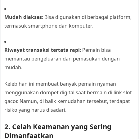
Mudah diakses
: Bisa digunakan di berbagai platform,
termasuk smartphone dan komputer.
Riwayat transaksi tertata rapi
: Pemain bisa
memantau pengeluaran dan pemasukan dengan
mudah.
Kelebihan ini membuat banyak pemain nyaman
menggunakan dompet digital saat bermain di link slot
gacor. Namun, di balik kemudahan tersebut, terdapat
risiko yang harus disadari.
2. Celah Keamanan yang Sering
Dimanfaatkan