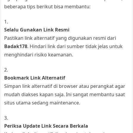
beberapa tips berikut bisa membantu:
Selalu Gunakan Link Resmi
Pastikan link alternatif yang digunakan resmi dari
Badak178
. Hindari link dari sumber tidak jelas untuk
menghindari risiko keamanan.
Bookmark Link Alternatif
Simpan link alternatif di browser atau perangkat agar
mudah diakses kapan saja. Ini sangat membantu saat
situs utama sedang maintenance.
Periksa Update Link Secara Berkala