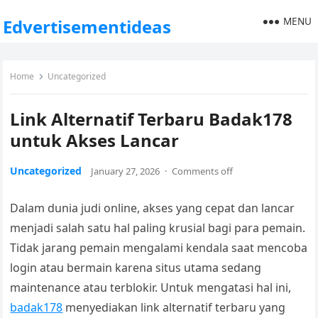
MENU
Edvertisementideas
Home
Uncategorized
Link Alternatif Terbaru Badak178
untuk Akses Lancar
Uncategorized
January 27, 2026
·
Comments off
Dalam dunia judi online, akses yang cepat dan lancar
menjadi salah satu hal paling krusial bagi para pemain.
Tidak jarang pemain mengalami kendala saat mencoba
login atau bermain karena situs utama sedang
maintenance atau terblokir. Untuk mengatasi hal ini,
badak178
menyediakan link alternatif terbaru yang