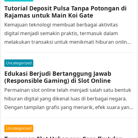
Tutorial Deposit Pulsa Tanpa Potongan di
Rajamas untuk Main Koi Gate
Kemajuan teknologi membuat berbagai aktivitas
digital menjadi semakin praktis, termasuk dalam
melakukan transaksi untuk menikmati hiburan online.
Salah satu metode yang banyak diminati pemain
adalah deposit menggunakan…
Uncategorized
Edukasi Berjudi Bertanggung Jawab
(Responsible Gaming) di Slot Online
Permainan slot online telah menjadi salah satu bentuk
hiburan digital yang dikenal luas di berbagai negara.
Dengan tampilan grafis yang menarik, efek suara yang
imersif, dan beragam…
Uncategorized