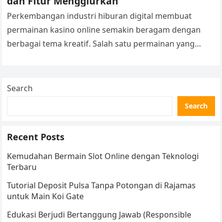
dan Fitur Menggiurkan
Perkembangan industri hiburan digital membuat
permainan kasino online semakin beragam dengan
berbagai tema kreatif. Salah satu permainan yang
menarik perhatian para penggemar Slot adalah Fa Chai
dari…
Search
Search
Recent Posts
Kemudahan Bermain Slot Online dengan Teknologi
Terbaru
Tutorial Deposit Pulsa Tanpa Potongan di Rajamas
untuk Main Koi Gate
Edukasi Berjudi Bertanggung Jawab (Responsible