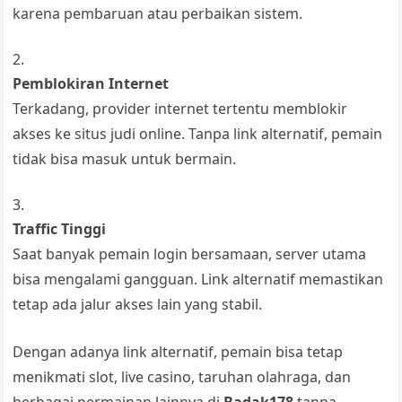
karena pembaruan atau perbaikan sistem.
Pemblokiran Internet
Terkadang, provider internet tertentu memblokir
akses ke situs judi online. Tanpa link alternatif, pemain
tidak bisa masuk untuk bermain.
Traffic Tinggi
Saat banyak pemain login bersamaan, server utama
bisa mengalami gangguan. Link alternatif memastikan
tetap ada jalur akses lain yang stabil.
Dengan adanya link alternatif, pemain bisa tetap
menikmati slot, live casino, taruhan olahraga, dan