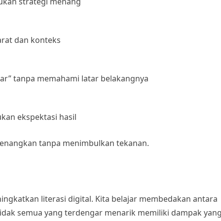
ukan strategi menang
rat dan konteks
sar” tanpa memahami latar belakangnya
an ekspektasi hasil
enangkan tanpa menimbulkan tekanan.
katkan literasi digital. Kita belajar membedakan antara
 Tidak semua yang terdengar menarik memiliki dampak yan