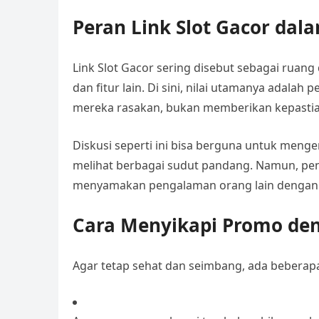
Peran Link Slot Gacor dal
Link Slot Gacor sering disebut sebagai ruan
dan fitur lain. Di sini, nilai utamanya adala
mereka rasakan, bukan memberikan kepastia
Diskusi seperti ini bisa berguna untuk meng
melihat berbagai sudut pandang. Namun, pen
menyamakan pengalaman orang lain dengan ha
Cara Menyikapi Promo den
Agar tetap sehat dan seimbang, ada beberap