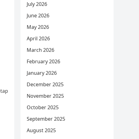
July 2026
June 2026
May 2026
April 2026
March 2026
February 2026
January 2026
December 2025
etap
November 2025
October 2025
September 2025
August 2025