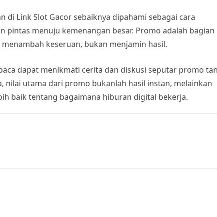
 di Link Slot Gacor sebaiknya dipahami sebagai cara
alan pintas menuju kemenangan besar. Promo adalah bagian
k menambah keseruan, bukan menjamin hasil.
embaca dapat menikmati cerita dan diskusi seputar promo ta
, nilai utama dari promo bukanlah hasil instan, melainkan
h baik tentang bagaimana hiburan digital bekerja.