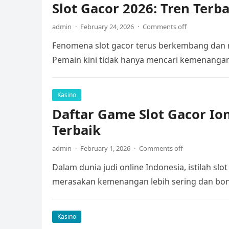
Slot Gacor 2026: Tren Terb
admin
·
February 24, 2026
·
Comments off
Fenomena slot gacor terus berkembang dan me
Pemain kini tidak hanya mencari kemenanga
Kasino
Daftar Game Slot Gacor Io
Terbaik
admin
·
February 1, 2026
·
Comments off
Dalam dunia judi online Indonesia, istilah sl
merasakan kemenangan lebih sering dan bonu
Kasino