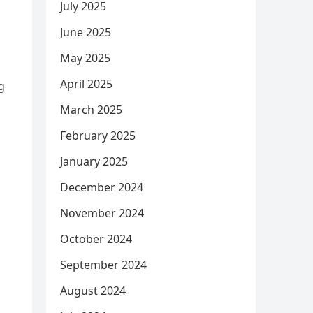
July 2025
June 2025
May 2025
April 2025
g
March 2025
February 2025
January 2025
December 2024
November 2024
October 2024
September 2024
August 2024