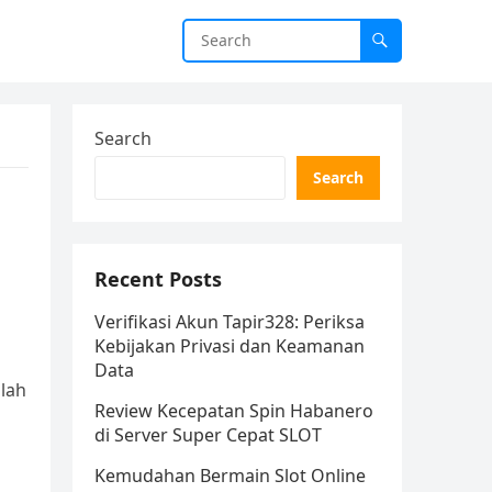
Search
Search
Recent Posts
Verifikasi Akun Tapir328: Periksa
Kebijakan Privasi dan Keamanan
Data
lah
Review Kecepatan Spin Habanero
di Server Super Cepat SLOT
Kemudahan Bermain Slot Online