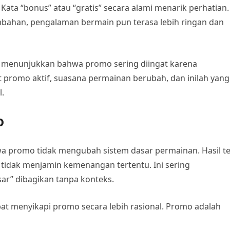
 Kata “bonus” atau “gratis” secara alami menarik perhatian.
bahan, pengalaman bermain pun terasa lebih ringan dan
or menunjukkan bahwa promo sering diingat karena
 promo aktif, suasana permainan berubah, dan inilah yang
.
o
wa promo tidak mengubah sistem dasar permainan. Hasil t
tidak menjamin kemenangan tertentu. Ini sering
ar” dibagikan tanpa konteks.
t menyikapi promo secara lebih rasional. Promo adalah