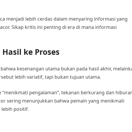
 menjadi lebih cerdas dalam menyaring informasi yang
cor. Sikap kritis ini penting di era di mana informasi
 Hasil ke Proses
ahwa kesenangan utama bukan pada hasil akhir, melaink
but lebih variatif, tapi bukan tujuan utama.
ke “menikmati pengalaman”, tekanan berkurang dan hibura
 Gacor sering menunjukkan bahwa pemain yang menikmati
ebih positif.