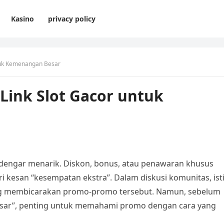
Kasino
privacy policy
tuk Kemenangan Besar
ink Slot Gacor untuk
erdengar menarik. Diskon, bonus, atau penawaran khusus
kesan “kesempatan ekstra”. Dalam diskusi komunitas, isti
ng membicarakan promo-promo tersebut. Namun, sebelum
esar”, penting untuk memahami promo dengan cara yang