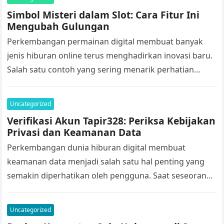
Simbol Misteri dalam Slot: Cara Fitur Ini
Mengubah Gulungan
Perkembangan permainan digital membuat banyak
jenis hiburan online terus menghadirkan inovasi baru.
Salah satu contoh yang sering menarik perhatian
adalah permainan mbgmania slot dengan berbagai
fitur tambahan…
Uncategorized
Verifikasi Akun Tapir328: Periksa Kebijakan
Privasi dan Keamanan Data
Perkembangan dunia hiburan digital membuat
keamanan data menjadi salah satu hal penting yang
semakin diperhatikan oleh pengguna. Saat seseorang
menggunakan platform online, memahami bagaimana
informasi pribadi dikelola…
Uncategorized