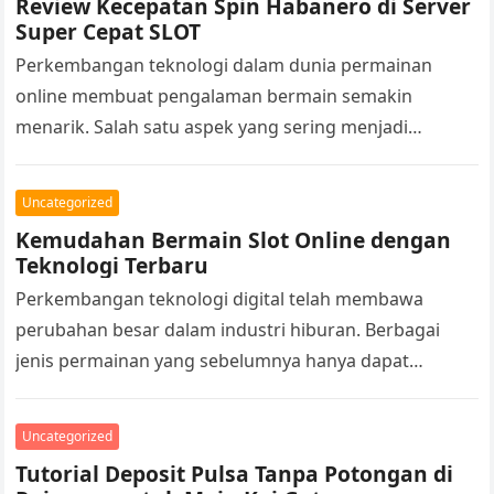
Review Kecepatan Spin Habanero di Server
Super Cepat SLOT
Perkembangan teknologi dalam dunia permainan
online membuat pengalaman bermain semakin
menarik. Salah satu aspek yang sering menjadi
perhatian pemain adalah kecepatan permainan,
terutama ketika menikmati berbagai judul…
Uncategorized
Kemudahan Bermain Slot Online dengan
Teknologi Terbaru
Perkembangan teknologi digital telah membawa
perubahan besar dalam industri hiburan. Berbagai
jenis permainan yang sebelumnya hanya dapat
dinikmati melalui perangkat tertentu kini berkembang
menjadi layanan berbasis internet…
Uncategorized
Tutorial Deposit Pulsa Tanpa Potongan di