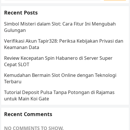
Recent Posts
Simbol Misteri dalam Slot: Cara Fitur Ini Mengubah
Gulungan
Verifikasi Akun Tapir328: Periksa Kebijakan Privasi dan
Keamanan Data
Review Kecepatan Spin Habanero di Server Super
Cepat SLOT
Kemudahan Bermain Slot Online dengan Teknologi
Terbaru
Tutorial Deposit Pulsa Tanpa Potongan di Rajamas
untuk Main Koi Gate
Recent Comments
NO COMMENTS TO SHOW.