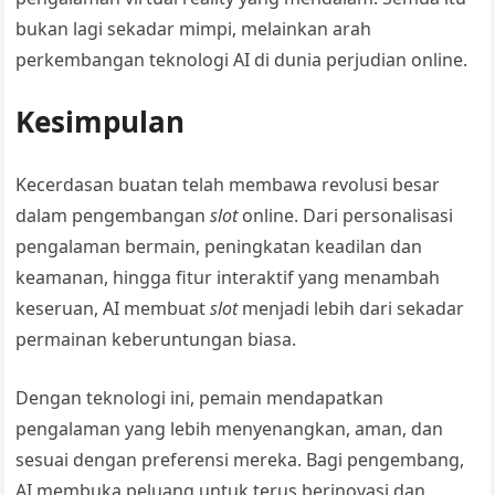
bukan lagi sekadar mimpi, melainkan arah
perkembangan teknologi AI di dunia perjudian online.
Kesimpulan
Kecerdasan buatan telah membawa revolusi besar
dalam pengembangan
slot
online. Dari personalisasi
pengalaman bermain, peningkatan keadilan dan
keamanan, hingga fitur interaktif yang menambah
keseruan, AI membuat
slot
menjadi lebih dari sekadar
permainan keberuntungan biasa.
Dengan teknologi ini, pemain mendapatkan
pengalaman yang lebih menyenangkan, aman, dan
sesuai dengan preferensi mereka. Bagi pengembang,
AI membuka peluang untuk terus berinovasi dan