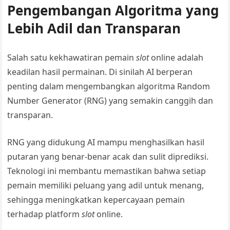
Pengembangan Algoritma yang
Lebih Adil dan Transparan
Salah satu kekhawatiran pemain
slot
online adalah
keadilan hasil permainan. Di sinilah AI berperan
penting dalam mengembangkan algoritma Random
Number Generator (RNG) yang semakin canggih dan
transparan.
RNG yang didukung AI mampu menghasilkan hasil
putaran yang benar-benar acak dan sulit diprediksi.
Teknologi ini membantu memastikan bahwa setiap
pemain memiliki peluang yang adil untuk menang,
sehingga meningkatkan kepercayaan pemain
terhadap platform
slot
online.