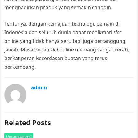
menghadirkan produk yang semakin canggih.
Tentunya, dengan kemajuan teknologi, pemain di
Indonesia dan seluruh dunia dapat menikmati
slot
online yang tidak hanya seru tapi juga bertanggung
jawab. Masa depan
slot
online memang sangat cerah,
berkat peran kecerdasan buatan yang terus
berkembang.
admin
Related Posts
Uncategorized