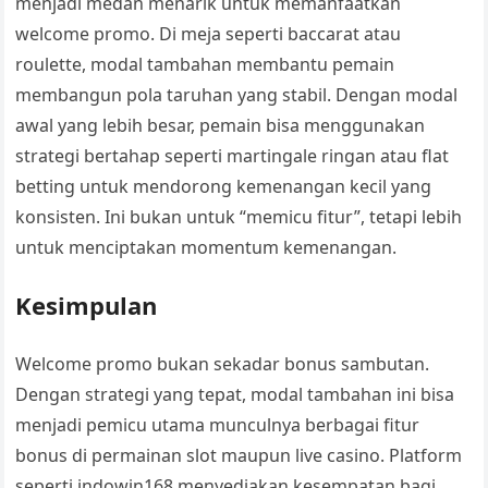
menjadi medan menarik untuk memanfaatkan
welcome promo. Di meja seperti baccarat atau
roulette, modal tambahan membantu pemain
membangun pola taruhan yang stabil. Dengan modal
awal yang lebih besar, pemain bisa menggunakan
strategi bertahap seperti martingale ringan atau flat
betting untuk mendorong kemenangan kecil yang
konsisten. Ini bukan untuk “memicu fitur”, tetapi lebih
untuk menciptakan momentum kemenangan.
Kesimpulan
Welcome promo bukan sekadar bonus sambutan.
Dengan strategi yang tepat, modal tambahan ini bisa
menjadi pemicu utama munculnya berbagai fitur
bonus di permainan slot maupun live casino. Platform
seperti indowin168 menyediakan kesempatan bagi