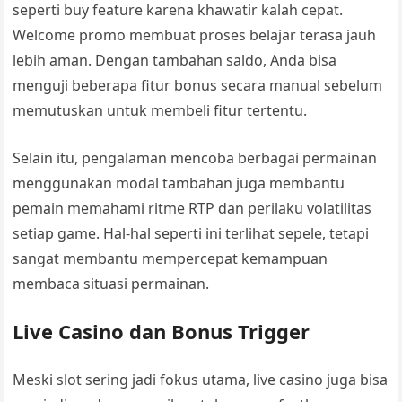
seperti buy feature karena khawatir kalah cepat.
Welcome promo membuat proses belajar terasa jauh
lebih aman. Dengan tambahan saldo, Anda bisa
menguji beberapa fitur bonus secara manual sebelum
memutuskan untuk membeli fitur tertentu.
Selain itu, pengalaman mencoba berbagai permainan
menggunakan modal tambahan juga membantu
pemain memahami ritme RTP dan perilaku volatilitas
setiap game. Hal-hal seperti ini terlihat sepele, tetapi
sangat membantu mempercepat kemampuan
membaca situasi permainan.
Live Casino dan Bonus Trigger
Meski slot sering jadi fokus utama, live casino juga bisa