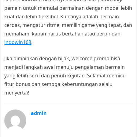
pemain untuk memulai permainan dengan modal lebih
kuat dan lebih fleksibel. Kuncinya adalah bermain
cerdas, mengatur ritme, memilih game yang tepat, dan
memahami kapan harus bertahan atau berpindah
indowin168
.
Jika dimainkan dengan bijak, welcome promo bisa
menjadi langkah awal menuju pengalaman bermain
yang lebih seru dan penuh kejutan. Selamat memicu
fitur bonus dan semoga keberuntungan selalu
menyertai!
admin