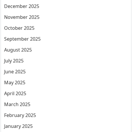
December 2025
November 2025
October 2025
September 2025
August 2025
July 2025
June 2025
May 2025
April 2025
March 2025
February 2025
January 2025