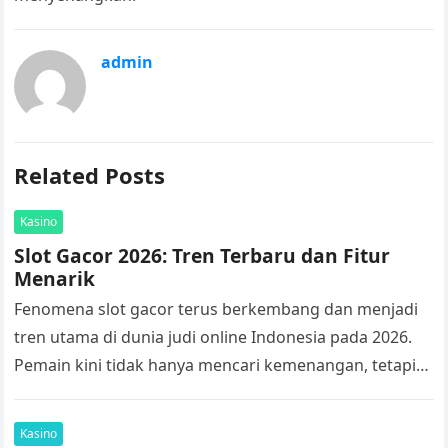
admin
Related Posts
Kasino
Slot Gacor 2026: Tren Terbaru dan Fitur
Menarik
Fenomena slot gacor terus berkembang dan menjadi
tren utama di dunia judi online Indonesia pada 2026.
Pemain kini tidak hanya mencari kemenangan, tetapi
juga pengalaman bermain yang…
Kasino