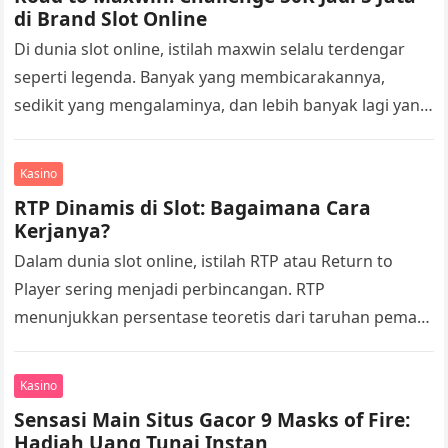
di Brand Slot Online
Di dunia slot online, istilah maxwin selalu terdengar
seperti legenda. Banyak yang membicarakannya,
sedikit yang mengalaminya, dan lebih banyak lagi yang
bermimpi mencapainya. Salah satu tantangan yang…
Kasino
RTP Dinamis di Slot: Bagaimana Cara
Kerjanya?
Dalam dunia slot online, istilah RTP atau Return to
Player sering menjadi perbincangan. RTP
menunjukkan persentase teoretis dari taruhan pemain
yang akan dikembalikan dalam jangka panjang.
Namun,…
Kasino
Sensasi Main Situs Gacor 9 Masks of Fire:
Hadiah Uang Tunai Instan