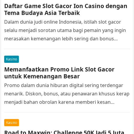
Daftar Game Slot Gacor Ion Casino dengan
Tema Budaya Asia Terbaik
Dalam dunia judi online Indonesia, istilah slot gacor
selalu menjadi sorotan utama bagi pemain yang ingin
merasakan kemenangan lebih sering dan bonus
mudah aktif. Salah satu tren…
Kasino
Memanfaatkan Promo Link Slot Gacor
untuk Kemenangan Besar
Promo dalam dunia hiburan digital sering terdengar
menarik. Diskon, bonus, atau penawaran khusus kerap
menjadi bahan obrolan karena memberi kesan
“kesempatan ekstra”. Dalam diskusi komunitas, istilah
Link…
Kasino
Road to Maxwin: Challenge 50K Jadi 5 Juta