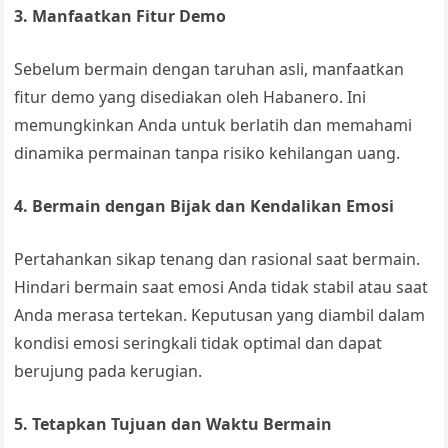
3. Manfaatkan Fitur Demo
Sebelum bermain dengan taruhan asli, manfaatkan
fitur demo yang disediakan oleh Habanero.
Ini
memungkinkan Anda untuk berlatih dan memahami
dinamika permainan tanpa risiko kehilangan uang.
4. Bermain dengan Bijak dan Kendalikan Emosi
Pertahankan sikap tenang dan rasional saat bermain.
Hindari bermain saat emosi Anda tidak stabil atau saat
Anda merasa tertekan.
Keputusan yang diambil dalam
kondisi emosi seringkali tidak optimal dan dapat
berujung pada kerugian.
5. Tetapkan Tujuan dan Waktu Bermain