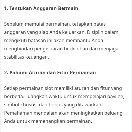
1. Tentukan Anggaran Bermain
Sebelum memulai permainan, tetapkan batas
anggaran yang siap Anda keluarkan.
Disiplin dalam
mengikuti batasan ini akan membantu Anda
menghindari pengeluaran berlebihan dan menjaga
stabilitas keuangan.
2. Pahami Aturan dan Fitur Permainan
Setiap permainan slot memiliki aturan dan fitur yang
berbeda.
Luangkan waktu untuk mempelajari payline,
simbol khusus, dan bonus yang ditawarkan.
Pemahaman mendalam akan meningkatkan peluang
Anda untuk memenangkan permainan.