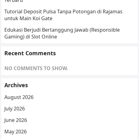
Terbaru
Tutorial Deposit Pulsa Tanpa Potongan di Rajamas
untuk Main Koi Gate
Edukasi Berjudi Bertanggung Jawab (Responsible
Gaming) di Slot Online
Recent Comments
NO COMMENTS TO SHOW.
Archives
August 2026
July 2026
June 2026
May 2026