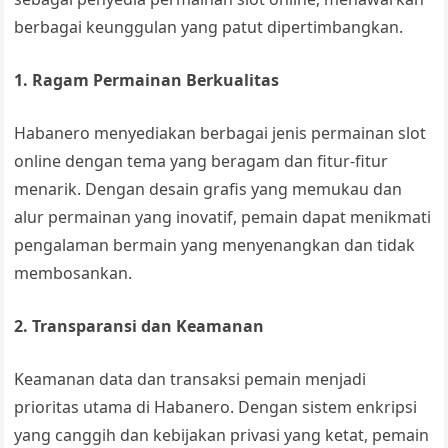
berbagai keunggulan yang patut dipertimbangkan.
1. Ragam Permainan Berkualitas
Habanero menyediakan berbagai jenis permainan slot
online dengan tema yang beragam dan fitur-fitur
menarik.
Dengan desain grafis yang memukau dan
alur permainan yang inovatif, pemain dapat menikmati
pengalaman bermain yang menyenangkan dan tidak
membosankan.
2. Transparansi dan Keamanan
Keamanan data dan transaksi pemain menjadi
prioritas utama di Habanero.
Dengan sistem enkripsi
yang canggih dan kebijakan privasi yang ketat, pemain