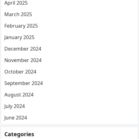
April 2025
March 2025
February 2025
January 2025
December 2024
November 2024
October 2024
September 2024
August 2024
July 2024
June 2024
Categories