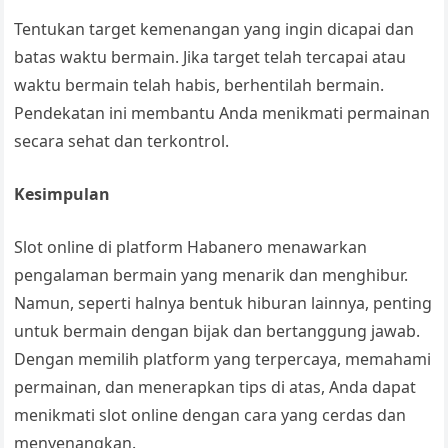
Tentukan target kemenangan yang ingin dicapai dan
batas waktu bermain.
Jika target telah tercapai atau
waktu bermain telah habis, berhentilah bermain.
Pendekatan ini membantu Anda menikmati permainan
secara sehat dan terkontrol.
Kesimpulan
Slot online di platform Habanero menawarkan
pengalaman bermain yang menarik dan menghibur.
Namun, seperti halnya bentuk hiburan lainnya, penting
untuk bermain dengan bijak dan bertanggung jawab.
Dengan memilih platform yang terpercaya, memahami
permainan, dan menerapkan tips di atas, Anda dapat
menikmati slot online dengan cara yang cerdas dan
menyenangkan.