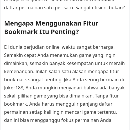
daftar permainan satu per satu. Sangat efisien, bukan?
Mengapa Menggunakan Fitur
Bookmark Itu Penting?
Di dunia perjudian online, waktu sangat berharga.
Semakin cepat Anda menemukan game yang ingin
dimainkan, semakin banyak kesempatan untuk meraih
kemenangan. Inilah salah satu alasan mengapa fitur
bookmark sangat penting. Jika Anda sering bermain di
Joker188, Anda mungkin menyadari bahwa ada banyak
sekali pilihan game yang bisa dimainkan. Tanpa fitur
bookmark, Anda harus menggulir panjang daftar
permainan setiap kali ingin mencari game tertentu,
dan ini bisa mengganggu fokus permainan Anda.