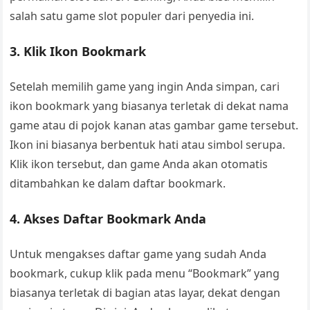
salah satu game slot populer dari penyedia ini.
3. Klik Ikon Bookmark
Setelah memilih game yang ingin Anda simpan, cari
ikon bookmark yang biasanya terletak di dekat nama
game atau di pojok kanan atas gambar game tersebut.
Ikon ini biasanya berbentuk hati atau simbol serupa.
Klik ikon tersebut, dan game Anda akan otomatis
ditambahkan ke dalam daftar bookmark.
4. Akses Daftar Bookmark Anda
Untuk mengakses daftar game yang sudah Anda
bookmark, cukup klik pada menu “Bookmark” yang
biasanya terletak di bagian atas layar, dekat dengan