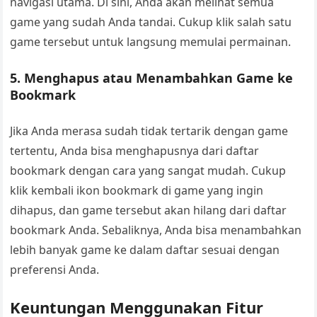
navigasi utama. Di sini, Anda akan melihat semua
game yang sudah Anda tandai. Cukup klik salah satu
game tersebut untuk langsung memulai permainan.
5. Menghapus atau Menambahkan Game ke
Bookmark
Jika Anda merasa sudah tidak tertarik dengan game
tertentu, Anda bisa menghapusnya dari daftar
bookmark dengan cara yang sangat mudah. Cukup
klik kembali ikon bookmark di game yang ingin
dihapus, dan game tersebut akan hilang dari daftar
bookmark Anda. Sebaliknya, Anda bisa menambahkan
lebih banyak game ke dalam daftar sesuai dengan
preferensi Anda.
Keuntungan Menggunakan Fitur