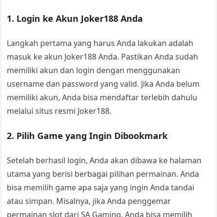
1. Login ke Akun Joker188 Anda
Langkah pertama yang harus Anda lakukan adalah
masuk ke akun Joker188 Anda. Pastikan Anda sudah
memiliki akun dan login dengan menggunakan
username dan password yang valid. Jika Anda belum
memiliki akun, Anda bisa mendaftar terlebih dahulu
melalui situs resmi Joker188.
2. Pilih Game yang Ingin Dibookmark
Setelah berhasil login, Anda akan dibawa ke halaman
utama yang berisi berbagai pilihan permainan. Anda
bisa memilih game apa saja yang ingin Anda tandai
atau simpan. Misalnya, jika Anda penggemar
permainan slot dari SA Gaming, Anda bisa memilih