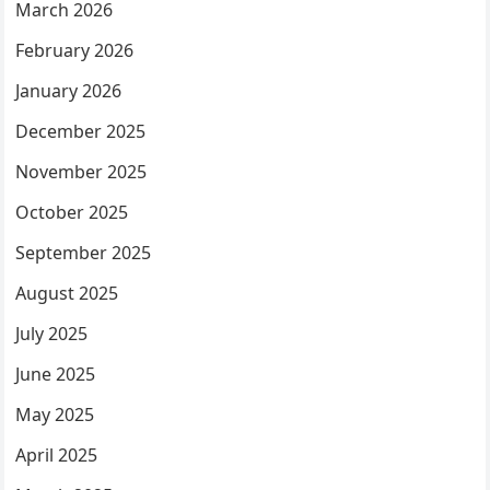
March 2026
February 2026
January 2026
December 2025
November 2025
October 2025
September 2025
August 2025
July 2025
June 2025
May 2025
April 2025