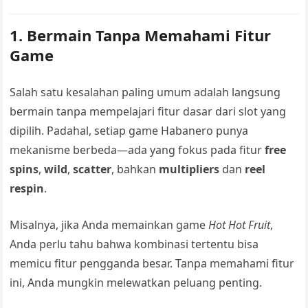
1.
Bermain Tanpa Memahami Fitur
Game
Salah satu kesalahan paling umum adalah langsung
bermain tanpa mempelajari fitur dasar dari slot yang
dipilih. Padahal, setiap game Habanero punya
mekanisme berbeda—ada yang fokus pada fitur
free
spins
,
wild
,
scatter
, bahkan
multipliers
dan
reel
respin
.
Misalnya, jika Anda memainkan game
Hot Hot Fruit
,
Anda perlu tahu bahwa kombinasi tertentu bisa
memicu fitur pengganda besar. Tanpa memahami fitur
ini, Anda mungkin melewatkan peluang penting.