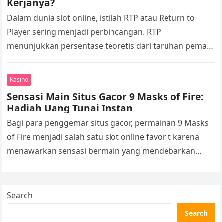
Kerjanya?
Dalam dunia slot online, istilah RTP atau Return to
Player sering menjadi perbincangan. RTP
menunjukkan persentase teoretis dari taruhan pemain
yang akan dikembalikan dalam jangka panjang.
Namun,…
Kasino
Sensasi Main Situs Gacor 9 Masks of Fire:
Hadiah Uang Tunai Instan
Bagi para penggemar situs gacor, permainan 9 Masks
of Fire menjadi salah satu slot online favorit karena
menawarkan sensasi bermain yang mendebarkan
sekaligus peluang hadiah uang tunai…
Search
Search