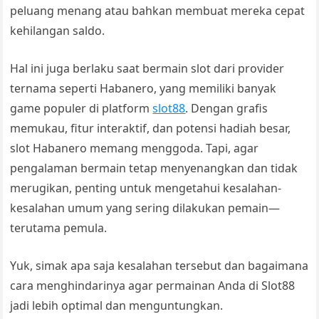
peluang menang atau bahkan membuat mereka cepat
kehilangan saldo.
Hal ini juga berlaku saat bermain slot dari provider
ternama seperti Habanero, yang memiliki banyak
game populer di platform
slot88
. Dengan grafis
memukau, fitur interaktif, dan potensi hadiah besar,
slot Habanero memang menggoda. Tapi, agar
pengalaman bermain tetap menyenangkan dan tidak
merugikan, penting untuk mengetahui kesalahan-
kesalahan umum yang sering dilakukan pemain—
terutama pemula.
Yuk, simak apa saja kesalahan tersebut dan bagaimana
cara menghindarinya agar permainan Anda di Slot88
jadi lebih optimal dan menguntungkan.