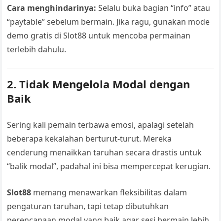
Cara menghindarinya:
Selalu buka bagian “info” atau
“paytable” sebelum bermain. Jika ragu, gunakan mode
demo gratis di Slot88 untuk mencoba permainan
terlebih dahulu.
2.
Tidak Mengelola Modal dengan
Baik
Sering kali pemain terbawa emosi, apalagi setelah
beberapa kekalahan berturut-turut. Mereka
cenderung menaikkan taruhan secara drastis untuk
“balik modal”, padahal ini bisa mempercepat kerugian.
Slot88
memang menawarkan fleksibilitas dalam
pengaturan taruhan, tapi tetap dibutuhkan
perencanaan modal yang baik agar sesi bermain lebih