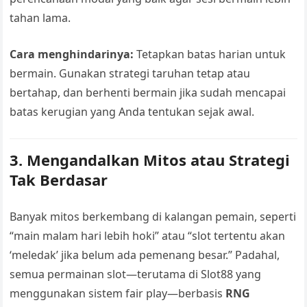
tahan lama.
Cara menghindarinya:
Tetapkan batas harian untuk
bermain. Gunakan strategi taruhan tetap atau
bertahap, dan berhenti bermain jika sudah mencapai
batas kerugian yang Anda tentukan sejak awal.
3.
Mengandalkan Mitos atau Strategi
Tak Berdasar
Banyak mitos berkembang di kalangan pemain, seperti
“main malam hari lebih hoki” atau “slot tertentu akan
‘meledak’ jika belum ada pemenang besar.” Padahal,
semua permainan slot—terutama di Slot88 yang
menggunakan sistem fair play—berbasis
RNG