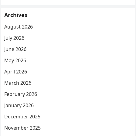
Archives
August 2026
July 2026
June 2026
May 2026
April 2026
March 2026
February 2026
January 2026
December 2025
November 2025