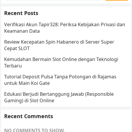
Recent Posts
Verifikasi Akun Tapir328: Periksa Kebijakan Privasi dan
Keamanan Data
Review Kecepatan Spin Habanero di Server Super
Cepat SLOT
Kemudahan Bermain Slot Online dengan Teknologi
Terbaru
Tutorial Deposit Pulsa Tanpa Potongan di Rajamas
untuk Main Koi Gate
Edukasi Berjudi Bertanggung Jawab (Responsible
Gaming) di Slot Online
Recent Comments
NO COMMENTS TO SHOW.