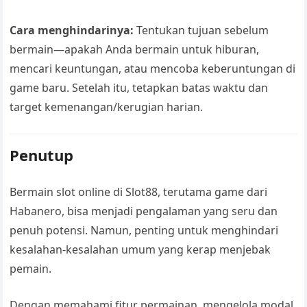
Cara menghindarinya:
Tentukan tujuan sebelum
bermain—apakah Anda bermain untuk hiburan,
mencari keuntungan, atau mencoba keberuntungan di
game baru. Setelah itu, tetapkan batas waktu dan
target kemenangan/kerugian harian.
Penutup
Bermain slot online di Slot88, terutama game dari
Habanero, bisa menjadi pengalaman yang seru dan
penuh potensi. Namun, penting untuk menghindari
kesalahan-kesalahan umum yang kerap menjebak
pemain.
Dengan memahami fitur permainan, mengelola modal