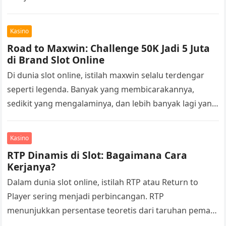
“kesempatan ekstra”. Dalam diskusi komunitas, istilah
Link…
Kasino
Road to Maxwin: Challenge 50K Jadi 5 Juta
di Brand Slot Online
Di dunia slot online, istilah maxwin selalu terdengar
seperti legenda. Banyak yang membicarakannya,
sedikit yang mengalaminya, dan lebih banyak lagi yang
bermimpi mencapainya. Salah satu tantangan yang…
Kasino
RTP Dinamis di Slot: Bagaimana Cara
Kerjanya?
Dalam dunia slot online, istilah RTP atau Return to
Player sering menjadi perbincangan. RTP
menunjukkan persentase teoretis dari taruhan pemain
yang akan dikembalikan dalam jangka panjang.