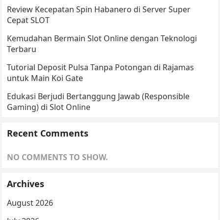
Review Kecepatan Spin Habanero di Server Super
Cepat SLOT
Kemudahan Bermain Slot Online dengan Teknologi
Terbaru
Tutorial Deposit Pulsa Tanpa Potongan di Rajamas
untuk Main Koi Gate
Edukasi Berjudi Bertanggung Jawab (Responsible
Gaming) di Slot Online
Recent Comments
NO COMMENTS TO SHOW.
Archives
August 2026