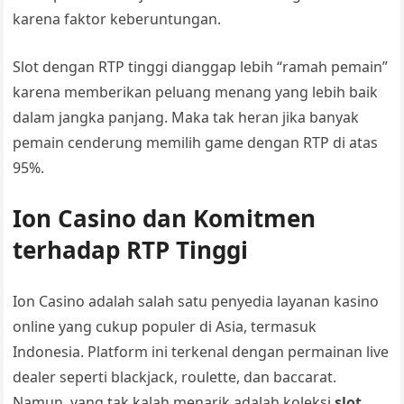
karena faktor keberuntungan.
Slot dengan RTP tinggi dianggap lebih “ramah pemain”
karena memberikan peluang menang yang lebih baik
dalam jangka panjang. Maka tak heran jika banyak
pemain cenderung memilih game dengan RTP di atas
95%.
Ion Casino dan Komitmen
terhadap RTP Tinggi
Ion Casino adalah salah satu penyedia layanan kasino
online yang cukup populer di Asia, termasuk
Indonesia. Platform ini terkenal dengan permainan live
dealer seperti blackjack, roulette, dan baccarat.
Namun, yang tak kalah menarik adalah koleksi
slot