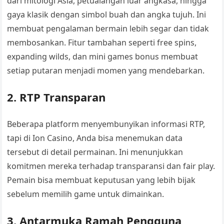
dari mitologi Asia, petualangan luar angkasa, hingga
gaya klasik dengan simbol buah dan angka tujuh. Ini
membuat pengalaman bermain lebih segar dan tidak
membosankan. Fitur tambahan seperti free spins,
expanding wilds, dan mini games bonus membuat
setiap putaran menjadi momen yang mendebarkan.
2. RTP Transparan
Beberapa platform menyembunyikan informasi RTP,
tapi di Ion Casino, Anda bisa menemukan data
tersebut di detail permainan. Ini menunjukkan
komitmen mereka terhadap transparansi dan fair play.
Pemain bisa membuat keputusan yang lebih bijak
sebelum memilih game untuk dimainkan.
3. Antarmuka Ramah Pengguna