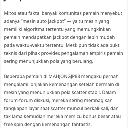
Mitos atau fakta, banyak komunitas pemain menyebut
adanya “mesin auto jackpot” — yaitu mesin yang
memiliki algoritma tertentu yang memungkinkan
pemain mendapatkan jackpot dengan lebih mudah
pada waktu-waktu tertentu. Meskipun tidak ada bukti
teknis dari pihak provider, pengalaman empiris pemain
sering menunjukkan pola yang berulang.
Beberapa pemain di MAHJONGJP88 mengaku pernah
mengalami lonjakan kemenangan setelah bermain di
mesin yang menunjukkan pola scatter stabil. Dalam
forum-forum diskusi, mereka sering membagikan
tangkapan layar saat scatter muncul berkali-kali, dan
tak lama kemudian mereka memicu bonus besar atau
free spin dengan kemenangan fantastis.