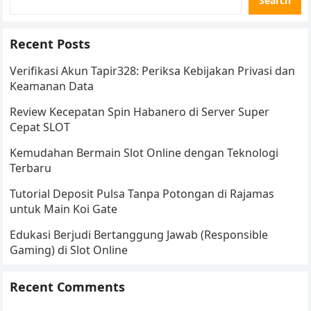
Search
Recent Posts
Verifikasi Akun Tapir328: Periksa Kebijakan Privasi dan
Keamanan Data
Review Kecepatan Spin Habanero di Server Super
Cepat SLOT
Kemudahan Bermain Slot Online dengan Teknologi
Terbaru
Tutorial Deposit Pulsa Tanpa Potongan di Rajamas
untuk Main Koi Gate
Edukasi Berjudi Bertanggung Jawab (Responsible
Gaming) di Slot Online
Recent Comments