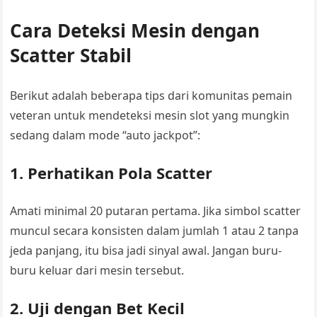
Cara Deteksi Mesin dengan
Scatter Stabil
Berikut adalah beberapa tips dari komunitas pemain
veteran untuk mendeteksi mesin slot yang mungkin
sedang dalam mode “auto jackpot”:
1. Perhatikan Pola Scatter
Amati minimal 20 putaran pertama. Jika simbol scatter
muncul secara konsisten dalam jumlah 1 atau 2 tanpa
jeda panjang, itu bisa jadi sinyal awal. Jangan buru-
buru keluar dari mesin tersebut.
2. Uji dengan Bet Kecil