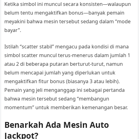
Ketika simbol ini muncul secara konsisten—walaupun
belum tentu mengaktifkan bonus—banyak pemain
meyakini bahwa mesin tersebut sedang dalam “mode
bayar”.
Istilah “scatter stabil” mengacu pada kondisi di mana
simbol scatter muncul terus-menerus dalam jumlah 1
atau 2 di beberapa putaran berturut-turut, namun
belum mencapai jumlah yang diperlukan untuk
mengaktifkan fitur bonus (biasanya 3 atau lebih).
Pemain yang jeli menganggap ini sebagai pertanda
bahwa mesin tersebut sedang “membangun
momentum” untuk memberikan kemenangan besar.
Benarkah Ada Mesin Auto
Jackpot?