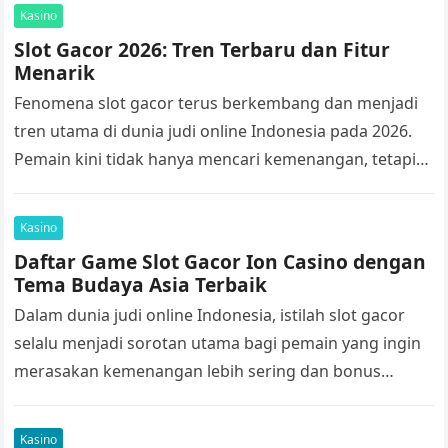
Kasino
Slot Gacor 2026: Tren Terbaru dan Fitur
Menarik
Fenomena slot gacor terus berkembang dan menjadi
tren utama di dunia judi online Indonesia pada 2026.
Pemain kini tidak hanya mencari kemenangan, tetapi
juga pengalaman bermain yang…
Kasino
Daftar Game Slot Gacor Ion Casino dengan
Tema Budaya Asia Terbaik
Dalam dunia judi online Indonesia, istilah slot gacor
selalu menjadi sorotan utama bagi pemain yang ingin
merasakan kemenangan lebih sering dan bonus
mudah aktif. Salah satu tren…
Kasino