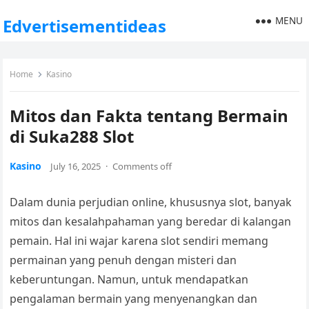
MENU
Edvertisementideas
Home
Kasino
Mitos dan Fakta tentang Bermain
di Suka288 Slot
Kasino
July 16, 2025
·
Comments off
Dalam dunia perjudian online, khususnya slot, banyak
mitos dan kesalahpahaman yang beredar di kalangan
pemain. Hal ini wajar karena slot sendiri memang
permainan yang penuh dengan misteri dan
keberuntungan. Namun, untuk mendapatkan
pengalaman bermain yang menyenangkan dan