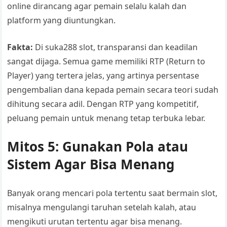
online dirancang agar pemain selalu kalah dan
platform yang diuntungkan.
Fakta:
Di suka288 slot, transparansi dan keadilan
sangat dijaga. Semua game memiliki RTP (Return to
Player) yang tertera jelas, yang artinya persentase
pengembalian dana kepada pemain secara teori sudah
dihitung secara adil. Dengan RTP yang kompetitif,
peluang pemain untuk menang tetap terbuka lebar.
Mitos 5: Gunakan Pola atau
Sistem Agar Bisa Menang
Banyak orang mencari pola tertentu saat bermain slot,
misalnya mengulangi taruhan setelah kalah, atau
mengikuti urutan tertentu agar bisa menang.