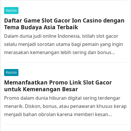
Kasino
Daftar Game Slot Gacor Ion Casino dengan
Tema Budaya Asia Terbaik
Dalam dunia judi online Indonesia, istilah slot gacor
selalu menjadi sorotan utama bagi pemain yang ingin
merasakan kemenangan lebih sering dan bonus
mudah aktif. Salah satu tren…
Kasino
Memanfaatkan Promo Link Slot Gacor
untuk Kemenangan Besar
Promo dalam dunia hiburan digital sering terdengar
menarik. Diskon, bonus, atau penawaran khusus kerap
menjadi bahan obrolan karena memberi kesan
“kesempatan ekstra”. Dalam diskusi komunitas, istilah
Link…