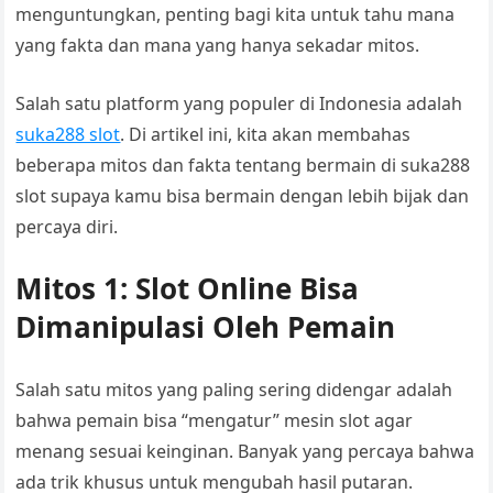
menguntungkan, penting bagi kita untuk tahu mana
yang fakta dan mana yang hanya sekadar mitos.
Salah satu platform yang populer di Indonesia adalah
suka288 slot
. Di artikel ini, kita akan membahas
beberapa mitos dan fakta tentang bermain di suka288
slot supaya kamu bisa bermain dengan lebih bijak dan
percaya diri.
Mitos 1: Slot Online Bisa
Dimanipulasi Oleh Pemain
Salah satu mitos yang paling sering didengar adalah
bahwa pemain bisa “mengatur” mesin slot agar
menang sesuai keinginan. Banyak yang percaya bahwa
ada trik khusus untuk mengubah hasil putaran.