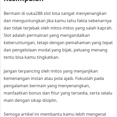
Bermain di suka288 slot bisa sangat menyenangkan
dan menguntungkan jika kamu tahu fakta sebenarnya
dan tidak terjebak oleh mitos-mitos yang salah kaprah.
Slot adalah permainan yang mengandalkan
keberuntungan, tetapi dengan pemahaman yang tepat
dan pengelolaan modal yang bijak, peluang menang
tentu bisa kamu tingkatkan.
Jangan terpancing oleh mitos yang menjanjikan
kemenangan instan atau pola ajaib. Fokuslah pada
pengalaman bermain yang menyenangkan,
manfaatkan bonus dan fitur yang tersedia, serta selalu
main dengan sikap disiplin.
Semoga artikel ini membantu kamu lebih mengenal