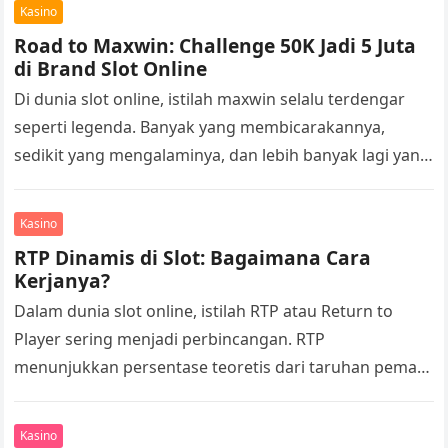
Kasino
Road to Maxwin: Challenge 50K Jadi 5 Juta
di Brand Slot Online
Di dunia slot online, istilah maxwin selalu terdengar
seperti legenda. Banyak yang membicarakannya,
sedikit yang mengalaminya, dan lebih banyak lagi yang
bermimpi mencapainya. Salah satu tantangan yang…
Kasino
RTP Dinamis di Slot: Bagaimana Cara
Kerjanya?
Dalam dunia slot online, istilah RTP atau Return to
Player sering menjadi perbincangan. RTP
menunjukkan persentase teoretis dari taruhan pemain
yang akan dikembalikan dalam jangka panjang.
Namun,…
Kasino